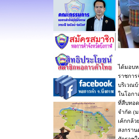
วันที่ 
ได้มอบห
ราชการจ
บริเวณบ้
ในโอกาส
ที่สืบทอ
จำกัด (
เค้กกล้ว
สงกรานต