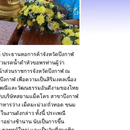
 ประธานหอการค้าจังหวัดบึงกาฬ
วมรดน้ำดำหัวขอพรท่านผู้ว่า
น้าส่วนราชการจังหวัดบึงกาฬ ณ
ึงกาฬ เพื่อความเป็นสิริมงคลเนื่อง
เพณีและวัฒนธรรมอันดีงามของไทย
มกับบริษัทสยามแม็คโคร สาขาบึงกาฬ
าหารว่าง เม็ดมะม่วง/ถั่วทอด ขนม
ในงานดังกล่าว ทั้งนี้ ประเพณี
อย่างช้านาน นับเป็นการขึ้น