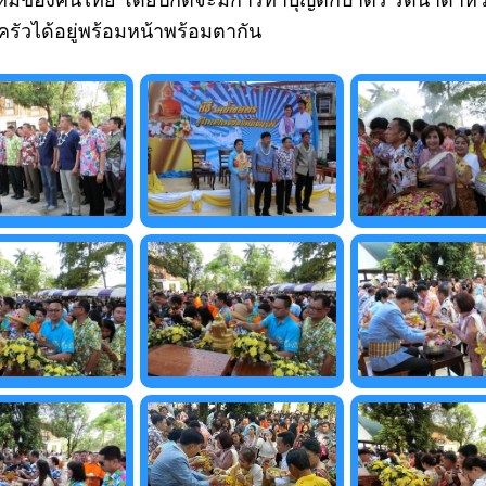
หม่ของคนไทย โดยปกติจะมีการทำบุญตักบาตร รดน้ำดำหัว ข
รัวได้อยู่พร้อมหน้าพร้อมตากัน