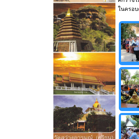
ศักราชใ
ในครอบค