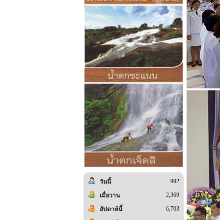
992
วันนี้
2,369
เมื่อวาน
6,703
สัปดาห์นี้