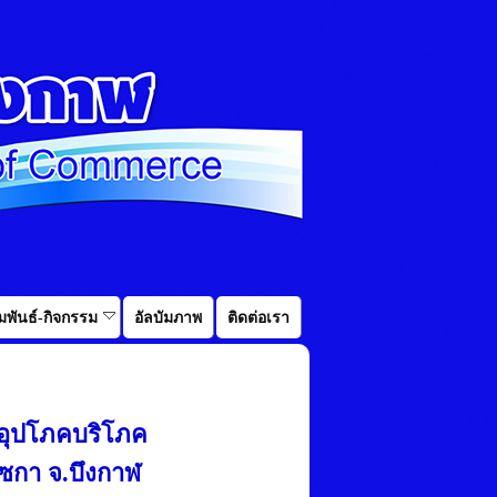
พันธ์-กิจกรรม
อัลบัมภาพ
ติดต่อเรา
งอุปโภคบริโภค
เซกา จ.บึงกาฬ